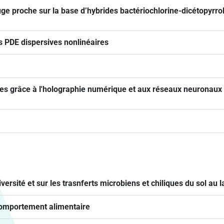
uge proche sur la base d’hybrides bactériochlorine-dicétopyrro
 PDE dispersives nonlinéaires
s grâce à l'holographie numérique et aux réseaux neuronaux ar
iversité et sur les trasnferts microbiens et chiliques du sol au la
t comportement alimentaire