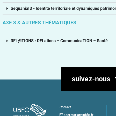
SequaniaID - Identité territoriale et dynamiques patrimo
AXE 3 & AUTRES THÉMATIQUES
REL@TIONS : RELations – CommunicaTION – Santé
suivez-nous
Contact
secretariat@ubfc.fr