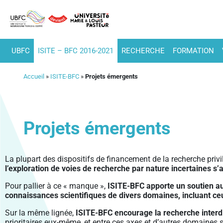
UBFC
ISITE – BFC 2016-2021
RECHERCHE
FORMATION
Accueil
»
ISITE-BFC
»
Projets émergents
Projets émergents
La plupart des dispositifs de financement de la recherche privil
l’exploration de voies de recherche par nature incertaines s’a
Pour pallier à ce « manque »,
ISITE-BFC apporte un soutien aux
connaissances scientifiques de divers domaines, incluant c
Sur la même lignée,
ISITE-BFC encourage la recherche interdi
prioritaires eux-même, et entre ces axes et d’autres domaines s