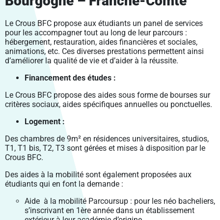
Bourgogne – Franche-Comté
VIE PRATIQUE
PÔLE SHS
LABEX LIPSTIC
SANTÉ PUBLIQUE BFC
PROJETS INTÉGRÉS
RECRUTEMENT DES ÉTABLISSEMENTS MEMBRES
VENIR À UBFC
FORMATION CONTINUE
ENVIRONNEMENTS-SANTÉ
CROUS BOURGOGNE – FRANCHE-COMTÉ
PÔLE DGEP
NCU RITM–BFC
PRODUCTIONS
FELLOWS
Le Crous BFC propose aux étudiants un panel de services
PARTIR À L’ÉTRANGER
ENTREPRENEURIAT
CARNOT-PASTEUR
pour les accompagner tout au long de leur parcours :
SIGNALER UNE SITUATION D’URGENCE
PÔLE SV2TEA
PLATEFORME SMARTLIGHT
SCIENCE OUVERTE
CHARTE DE SIGNATURE SCIENTIFIQUE
MASTERS ISITE-BFC
CONTACTS
hébergement, restauration, aides financières et sociales,
INSERTION PROFESSIONNELLE
SCIENCES POUR L’INGÉNIEUR ET MICROTECHNIQUES
ENTREPRENEURIAT ÉTUDIANT : PEPITE-BFC
animations, etc. Ces diverses prestations permettent ainsi
CONSTRUIRE LA VIE ÉTUDIANTE 2024-2029
POLYTECHNICUM
CALHIPSO
SCIENCE AVEC ET POUR LA SOCIÉTÉ
PUBLICATIONS SCIENTIFIQUES
OUVERTURE DES DONNÉES DE LA RECHERCHE :
COLLOQUE SCIENTIFIQUE ISITE-BFC
d’améliorer la qualité de vie et d’aider à la réussite.
DROIT, GESTION, SCIENCES ÉCONOMIQUES ET POLITIQUES
ENTREPRENEURIAT ET DOCTORAT
DOCTORAT ET CARRIÈRE PROFESSIONNELLE
DAT@UBFC
HARMI
VALORISATION
PRIX ET DISTINCTIONS
LETTRES, COMMUNICATION, LANGUES, ART
RÉSEAU UBFC ALUMNI
Financement des études :
PROSPECTIVES
PORTRAITS DE CHERCHEURS
SOCIÉTÉS, ESPACE, PRATIQUES, TEMPS
Le Crous BFC propose des aides sous forme de bourses sur
critères sociaux, aides spécifiques annuelles ou ponctuelles.
PROJETS EUROPÉENS
PROJETS FEDER
Logement :
Des chambres de 9m² en résidences universitaires, studios,
T1, T1 bis, T2, T3 sont gérées et mises à disposition par le
Crous BFC.
Des aides à la mobilité sont également proposées aux
étudiants qui en font la demande :
Aide à la mobilité Parcoursup : pour les néo bacheliers,
s’inscrivant en 1ère année dans un établissement
extérieur à leur académie d’origine