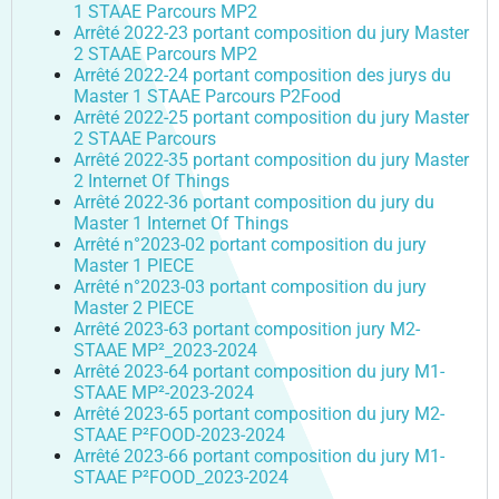
VIE PRATIQUE
PÔLE SHS
LABEX LIPSTIC
SANTÉ PUBLIQUE BFC
1 STAAE Parcours MP2
PROJETS INTÉGRÉS
RECRUTEMENT DES ÉTABLISSEMENTS MEMBRES
VENIR À UBFC
FORMATION CONTINUE
ENVIRONNEMENTS-SANTÉ
Arrêté 2022-23 portant composition du jury Master
CROUS BOURGOGNE – FRANCHE-COMTÉ
PÔLE DGEP
NCU RITM–BFC
PRODUCTIONS
FELLOWS
2 STAAE Parcours MP2
PARTIR À L’ÉTRANGER
ENTREPRENEURIAT
CARNOT-PASTEUR
Arrêté 2022-24 portant composition des jurys du
SIGNALER UNE SITUATION D’URGENCE
PÔLE SV2TEA
PLATEFORME SMARTLIGHT
SCIENCE OUVERTE
CHARTE DE SIGNATURE SCIENTIFIQUE
MASTERS ISITE-BFC
CONTACTS
Master 1 STAAE Parcours P2Food
INSERTION PROFESSIONNELLE
SCIENCES POUR L’INGÉNIEUR ET MICROTECHNIQUES
ENTREPRENEURIAT ÉTUDIANT : PEPITE-BFC
CONSTRUIRE LA VIE ÉTUDIANTE 2024-2029
Arrêté 2022-25 portant composition du jury Master
POLYTECHNICUM
CALHIPSO
SCIENCE AVEC ET POUR LA SOCIÉTÉ
PUBLICATIONS SCIENTIFIQUES
OUVERTURE DES DONNÉES DE LA RECHERCHE :
COLLOQUE SCIENTIFIQUE ISITE-BFC
DROIT, GESTION, SCIENCES ÉCONOMIQUES ET POLITIQUES
ENTREPRENEURIAT ET DOCTORAT
DOCTORAT ET CARRIÈRE PROFESSIONNELLE
2 STAAE Parcours
DAT@UBFC
Arrêté 2022-35 portant composition du jury Master
HARMI
VALORISATION
PRIX ET DISTINCTIONS
LETTRES, COMMUNICATION, LANGUES, ART
RÉSEAU UBFC ALUMNI
2 Internet Of Things
PROSPECTIVES
PORTRAITS DE CHERCHEURS
Arrêté 2022-36 portant composition du jury du
SOCIÉTÉS, ESPACE, PRATIQUES, TEMPS
Master 1 Internet Of Things
PROJETS EUROPÉENS
Arrêté n°2023-02 portant composition du jury
Master 1 PIECE
PROJETS FEDER
Arrêté n°2023-03 portant composition du jury
Master 2 PIECE
Arrêté 2023-63 portant composition jury M2-
STAAE MP²_2023-2024
Arrêté 2023-64 portant composition du jury M1-
STAAE MP²-2023-2024
Arrêté 2023-65 portant composition du jury M2-
STAAE P²FOOD-2023-2024
Arrêté 2023-66 portant composition du jury M1-
STAAE P²FOOD_2023-2024