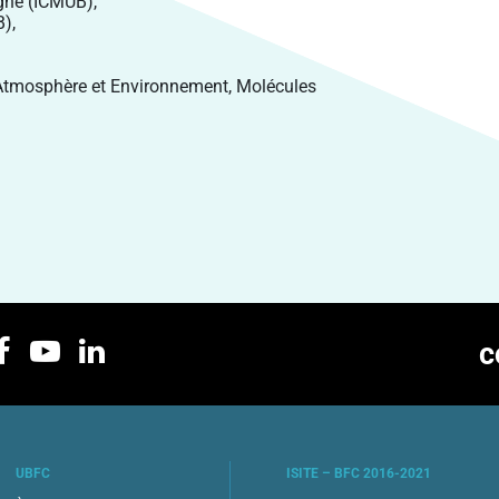
ogne (ICMUB),
B),
s, Atmosphère et Environnement, Molécules
c
UBFC
ISITE – BFC 2016-2021