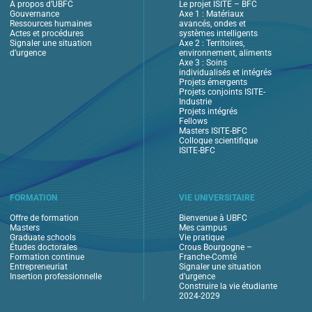
À propos d’UBFC
Le projet ISITE – BFC
Gouvernance
Axe 1 : Matériaux
Ressources humaines
avancés, ondes et
Actes et procédures
systèmes intelligents
Signaler une situation
Axe 2 : Territoires,
d’urgence
environnement, aliments
Axe 3 : Soins
individualisés et intégrés
Projets émergents
Projets conjoints ISITE-
Industrie
Projets intégrés
Fellows
Masters ISITE-BFC
Colloque scientifique
ISITE-BFC
FORMATION
VIE UNIVERSITAIRE
Offre de formation
Bienvenue à UBFC
Masters
Mes campus
Graduate schools
Vie pratique
Études doctorales
Crous Bourgogne –
Formation continue
Franche-Comté
Entrepreneuriat
Signaler une situation
Insertion professionnelle
d’urgence
Construire la vie étudiante
2024-2029