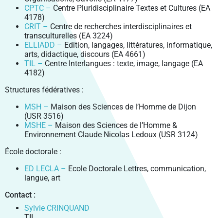
VIE PRATIQUE
PÔLE SHS
LABEX LIPSTIC
SANTÉ PUBLIQUE BFC
PROJETS INTÉGRÉS
RECRUTEMENT DES ÉTABLISSEMENTS MEMBRES
VENIR À UBFC
CPTC –
Centre Pluridisciplinaire Textes et Cultures (EA
FORMATION CONTINUE
ENVIRONNEMENTS-SANTÉ
4178)
CROUS BOURGOGNE – FRANCHE-COMTÉ
PÔLE DGEP
NCU RITM–BFC
PRODUCTIONS
FELLOWS
PARTIR À L’ÉTRANGER
CRIT –
Centre de recherches interdisciplinaires et
ENTREPRENEURIAT
CARNOT-PASTEUR
SIGNALER UNE SITUATION D’URGENCE
transculturelles (EA 3224)
PÔLE SV2TEA
PLATEFORME SMARTLIGHT
SCIENCE OUVERTE
CHARTE DE SIGNATURE SCIENTIFIQUE
MASTERS ISITE-BFC
CONTACTS
INSERTION PROFESSIONNELLE
SCIENCES POUR L’INGÉNIEUR ET MICROTECHNIQUES
ENTREPRENEURIAT ÉTUDIANT : PEPITE-BFC
ELLIADD –
Edition, langages, littératures, informatique,
CONSTRUIRE LA VIE ÉTUDIANTE 2024-2029
POLYTECHNICUM
CALHIPSO
arts, didactique, discours (EA 4661)
SCIENCE AVEC ET POUR LA SOCIÉTÉ
PUBLICATIONS SCIENTIFIQUES
OUVERTURE DES DONNÉES DE LA RECHERCHE :
COLLOQUE SCIENTIFIQUE ISITE-BFC
DROIT, GESTION, SCIENCES ÉCONOMIQUES ET POLITIQUES
ENTREPRENEURIAT ET DOCTORAT
DOCTORAT ET CARRIÈRE PROFESSIONNELLE
DAT@UBFC
TIL –
Centre Interlangues : texte, image, langage (EA
HARMI
VALORISATION
PRIX ET DISTINCTIONS
4182)
LETTRES, COMMUNICATION, LANGUES, ART
RÉSEAU UBFC ALUMNI
PROSPECTIVES
PORTRAITS DE CHERCHEURS
Structures fédératives :
SOCIÉTÉS, ESPACE, PRATIQUES, TEMPS
PROJETS EUROPÉENS
MSH –
Maison des Sciences de l’Homme de Dijon
(USR 3516)
PROJETS FEDER
MSHE –
Maison des Sciences de l’Homme &
Environnement Claude Nicolas Ledoux (USR 3124)
École doctorale :
ED LECLA –
Ecole Doctorale Lettres, communication,
langue, art
Contact :
Sylvie CRINQUAND
TIL