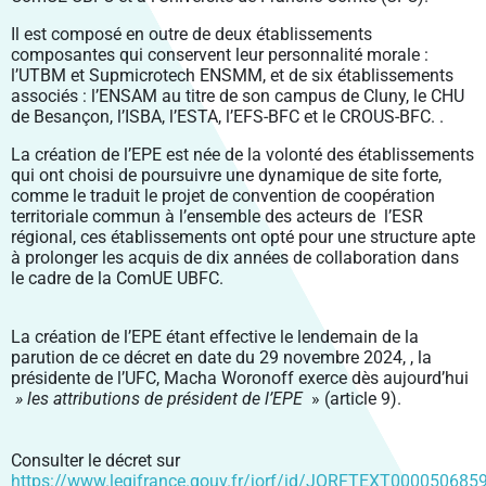
VIE PRATIQUE
PÔLE SHS
LABEX LIPSTIC
SANTÉ PUBLIQUE BFC
PROJETS INTÉGRÉS
RECRUTEMENT DES ÉTABLISSEMENTS MEMBRES
VENIR À UBFC
FORMATION CONTINUE
ENVIRONNEMENTS-SANTÉ
Il est composé en outre de deux établissements
CROUS BOURGOGNE – FRANCHE-COMTÉ
PÔLE DGEP
NCU RITM–BFC
PRODUCTIONS
FELLOWS
composantes qui conservent leur personnalité morale :
PARTIR À L’ÉTRANGER
ENTREPRENEURIAT
CARNOT-PASTEUR
l’UTBM et Supmicrotech ENSMM, et de six établissements
SIGNALER UNE SITUATION D’URGENCE
PÔLE SV2TEA
PLATEFORME SMARTLIGHT
SCIENCE OUVERTE
CHARTE DE SIGNATURE SCIENTIFIQUE
MASTERS ISITE-BFC
CONTACTS
associés : l’ENSAM au titre de son campus de Cluny, le CHU
INSERTION PROFESSIONNELLE
SCIENCES POUR L’INGÉNIEUR ET MICROTECHNIQUES
ENTREPRENEURIAT ÉTUDIANT : PEPITE-BFC
CONSTRUIRE LA VIE ÉTUDIANTE 2024-2029
de Besançon, l’ISBA, l’ESTA, l’EFS-BFC et le CROUS-BFC. .
POLYTECHNICUM
CALHIPSO
SCIENCE AVEC ET POUR LA SOCIÉTÉ
PUBLICATIONS SCIENTIFIQUES
OUVERTURE DES DONNÉES DE LA RECHERCHE :
COLLOQUE SCIENTIFIQUE ISITE-BFC
DROIT, GESTION, SCIENCES ÉCONOMIQUES ET POLITIQUES
ENTREPRENEURIAT ET DOCTORAT
DOCTORAT ET CARRIÈRE PROFESSIONNELLE
DAT@UBFC
La création de l’
EPE
est née de la volonté des établissements
HARMI
VALORISATION
PRIX ET DISTINCTIONS
LETTRES, COMMUNICATION, LANGUES, ART
RÉSEAU UBFC ALUMNI
qui ont choisi de poursuivre une dynamique de site forte,
PROSPECTIVES
comme le traduit le projet de convention de coopération
PORTRAITS DE CHERCHEURS
SOCIÉTÉS, ESPACE, PRATIQUES, TEMPS
territoriale commun à l’ensemble des acteurs de l’ESR
PROJETS EUROPÉENS
régional, ces établissements ont opté pour une structure apte
à prolonger les acquis de dix années de collaboration dans
PROJETS FEDER
le cadre de la ComUE UBFC.
La création de l’
EPE
étant effective le lendemain de la
parution de ce décret en date du
29 novembre 2024
, , la
présidente de l’UFC, Macha Woronoff exerce dès
aujourd’hui
» les attributions de président de l’
EPE
» (article 9).
Consulter le décret sur
https://www.legifrance.gouv.fr/jorf/id/JORFTEXT000050685