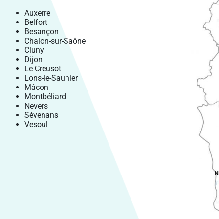
Auxerre
Belfort
Besançon
Chalon-sur-Saône
Cluny
Dijon
Le Creusot
Lons-le-Saunier
Mâcon
Montbéliard
Nevers
Sévenans
Vesoul