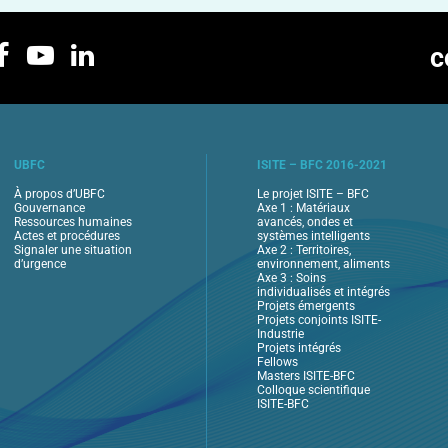
c
UBFC
ISITE – BFC 2016-2021
À propos d’UBFC
Le projet ISITE – BFC
Gouvernance
Axe 1 : Matériaux
Ressources humaines
avancés, ondes et
Actes et procédures
systèmes intelligents
Signaler une situation
Axe 2 : Territoires,
d’urgence
environnement, aliments
Axe 3 : Soins
individualisés et intégrés
Projets émergents
Projets conjoints ISITE-
Industrie
Projets intégrés
Fellows
Masters ISITE-BFC
Colloque scientifique
ISITE-BFC