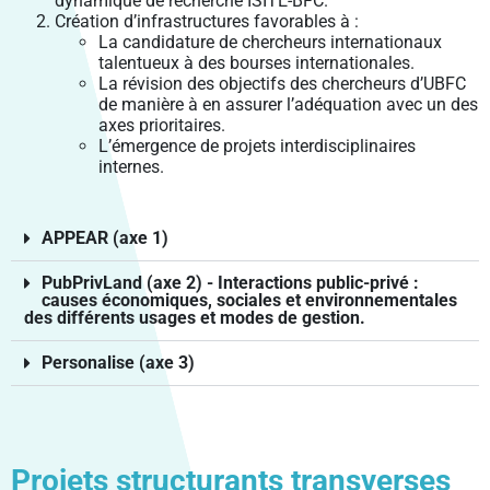
dynamique de recherche ISITE-BFC.
VIE PRATIQUE
PÔLE SHS
LABEX LIPSTIC
SANTÉ PUBLIQUE BFC
PROJETS INTÉGRÉS
RECRUTEMENT DES ÉTABLISSEMENTS MEMBRES
VENIR À UBFC
Création d’infrastructures favorables à :
FORMATION CONTINUE
ENVIRONNEMENTS-SANTÉ
CROUS BOURGOGNE – FRANCHE-COMTÉ
La candidature de chercheurs internationaux
PÔLE DGEP
NCU RITM–BFC
PRODUCTIONS
FELLOWS
PARTIR À L’ÉTRANGER
ENTREPRENEURIAT
CARNOT-PASTEUR
talentueux à des bourses internationales.
SIGNALER UNE SITUATION D’URGENCE
PÔLE SV2TEA
PLATEFORME SMARTLIGHT
La révision des objectifs des chercheurs d’UBFC
SCIENCE OUVERTE
CHARTE DE SIGNATURE SCIENTIFIQUE
MASTERS ISITE-BFC
CONTACTS
INSERTION PROFESSIONNELLE
SCIENCES POUR L’INGÉNIEUR ET MICROTECHNIQUES
ENTREPRENEURIAT ÉTUDIANT : PEPITE-BFC
de manière à en assurer l’adéquation avec un des
CONSTRUIRE LA VIE ÉTUDIANTE 2024-2029
POLYTECHNICUM
CALHIPSO
SCIENCE AVEC ET POUR LA SOCIÉTÉ
PUBLICATIONS SCIENTIFIQUES
OUVERTURE DES DONNÉES DE LA RECHERCHE :
COLLOQUE SCIENTIFIQUE ISITE-BFC
axes prioritaires.
DROIT, GESTION, SCIENCES ÉCONOMIQUES ET POLITIQUES
ENTREPRENEURIAT ET DOCTORAT
DOCTORAT ET CARRIÈRE PROFESSIONNELLE
DAT@UBFC
L’émergence de projets interdisciplinaires
HARMI
VALORISATION
PRIX ET DISTINCTIONS
internes.
LETTRES, COMMUNICATION, LANGUES, ART
RÉSEAU UBFC ALUMNI
PROSPECTIVES
PORTRAITS DE CHERCHEURS
SOCIÉTÉS, ESPACE, PRATIQUES, TEMPS
PROJETS EUROPÉENS
APPEAR (axe 1)
PROJETS FEDER
PubPrivLand (axe 2) - Interactions public-privé :
causes économiques, sociales et environnementales
des différents usages et modes de gestion.
Personalise (axe 3)
Projets structurants transverses