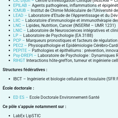
CIC Dijon –
Centre d’Investigation Clinique (INSERM – C
EPILAB –
Agents pathogènes, inflammations et épigénét
ICMUB –
Institut de Chimie Moléculaire de l’Universit
LEAD –
Laboratoire d’Etude de l’Apprentissage et du 
LIIC –
Laboratoire d’immunologie et immunothérapie de
LNC –
Lipides, Nutrition, Cancer (INSERM – UMR 1231)
LNIC –
Laboratoire de Neurosciences intégratives et cli
LP –
Laboratoire de Psychologie (EA 3188)
PCP –
Marqueurs pronostiques et facteurs de régulation
PEC2 –
Physiopathologie et Epidémiologie Cérébro-Card
PEPITE –
Pathologies et épithéliums : prévention, innova
Psy-DREPI –
Laboratoire de Psychologie : Dynamiques Re
RIHGT
Interactions hôte-greffon, tumeur et ingénierie c
Structures fédératives :
IBCT – Ingénierie et biologie cellulaire et tissulaire (SF
École doctorale :
ED ES –
Ecole Doctorale Environnement-Santé
Ce pôle s’appuie notamment sur :
LabEx LipSTIC