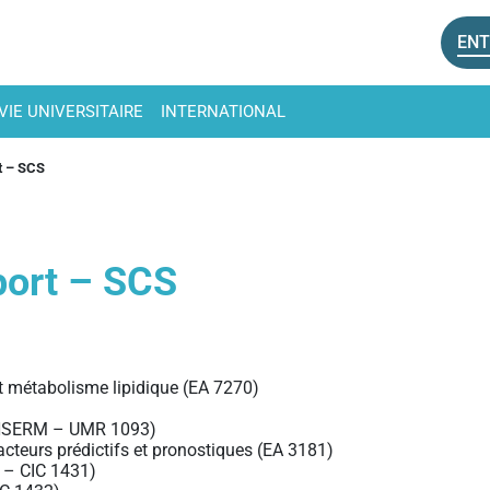
ENT
VIE UNIVERSITAIRE
INTERNATIONAL
rt – SCS
port – SCS
 métabolisme lipidique (EA 7270)
 (INSERM – UMR 1093)
cteurs prédictifs et pronostiques (EA 3181)
M – CIC 1431)