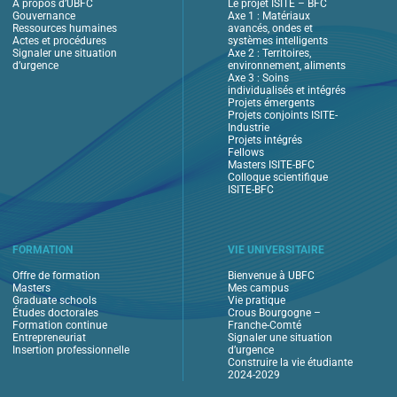
À propos d’UBFC
Le projet ISITE – BFC
Gouvernance
Axe 1 : Matériaux
Ressources humaines
avancés, ondes et
Actes et procédures
systèmes intelligents
Signaler une situation
Axe 2 : Territoires,
d’urgence
environnement, aliments
Axe 3 : Soins
individualisés et intégrés
Projets émergents
Projets conjoints ISITE-
Industrie
Projets intégrés
Fellows
Masters ISITE-BFC
Colloque scientifique
ISITE-BFC
FORMATION
VIE UNIVERSITAIRE
Offre de formation
Bienvenue à UBFC
Masters
Mes campus
Graduate schools
Vie pratique
Études doctorales
Crous Bourgogne –
Formation continue
Franche-Comté
Entrepreneuriat
Signaler une situation
Insertion professionnelle
d’urgence
Construire la vie étudiante
2024-2029