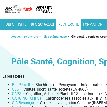
UBFC
ISITE – BFC 2016-2021
RECHERCHE
FORMATION
Accueil
»
Recherche
»
Pôles thématiques
»
Pôle Santé, Cognition, Spo
Pôle Santé, Cognition, S
Laboratoires :
Bio-PeroxIL –
Biochimie du Peroxysome, Inflammation et
C3S –
Culture, sport, santé, société (EA 4660)
CAPS –
Cognition, Action et Plasticité Sensorimotrice
CARCINO (CHPV) –
Carcinogenèse associée aux HPV : fa
CIC Besançon –
Centre d’Investigation Clinique (INSER