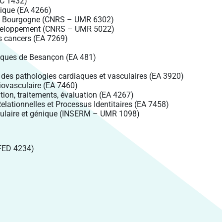
IC 1432)
ique (EA 4266)
é de Bourgogne (CNRS – UMR 6302)
Développement (CNRS – UMR 5022)
s cancers (EA 7269)
niques de Besançon (EA 481)
 des pathologies cardiaques et vasculaires (EA 3920)
iovasculaire (EA 7460)
tion, traitements, évaluation (EA 4267)
lationnelles et Processus Identitaires (EA 7458)
ellulaire et génique (INSERM – UMR 1098)
R FED 4234)