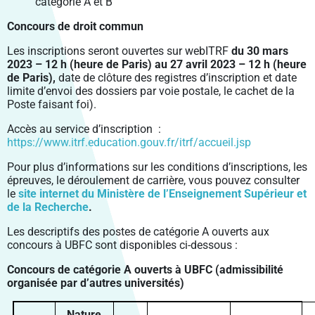
VIE PRATIQUE
catégorie A et B
PÔLE SHS
LABEX LIPSTIC
SANTÉ PUBLIQUE BFC
PROJETS INTÉGRÉS
RECRUTEMENT DES ÉTABLISSEMENTS MEMBRES
VENIR À UBFC
FORMATION CONTINUE
ENVIRONNEMENTS-SANTÉ
CROUS BOURGOGNE – FRANCHE-COMTÉ
Concours de droit commun
PÔLE DGEP
NCU RITM–BFC
PRODUCTIONS
FELLOWS
PARTIR À L’ÉTRANGER
ENTREPRENEURIAT
CARNOT-PASTEUR
SIGNALER UNE SITUATION D’URGENCE
Les inscriptions seront ouvertes sur webITRF
du
30 mars
PÔLE SV2TEA
PLATEFORME SMARTLIGHT
SCIENCE OUVERTE
CHARTE DE SIGNATURE SCIENTIFIQUE
MASTERS ISITE-BFC
CONTACTS
INSERTION PROFESSIONNELLE
SCIENCES POUR L’INGÉNIEUR ET MICROTECHNIQUES
ENTREPRENEURIAT ÉTUDIANT : PEPITE-BFC
2023 – 12 h (heure de Paris) au 27 avril 2023 – 12 h (heure
CONSTRUIRE LA VIE ÉTUDIANTE 2024-2029
de Paris),
POLYTECHNICUM
CALHIPSO
date de clôture des registres d’inscription et date
SCIENCE AVEC ET POUR LA SOCIÉTÉ
PUBLICATIONS SCIENTIFIQUES
OUVERTURE DES DONNÉES DE LA RECHERCHE :
COLLOQUE SCIENTIFIQUE ISITE-BFC
DROIT, GESTION, SCIENCES ÉCONOMIQUES ET POLITIQUES
ENTREPRENEURIAT ET DOCTORAT
DOCTORAT ET CARRIÈRE PROFESSIONNELLE
limite d’envoi des dossiers par voie postale, le cachet de la
DAT@UBFC
HARMI
VALORISATION
PRIX ET DISTINCTIONS
Poste faisant foi).
LETTRES, COMMUNICATION, LANGUES, ART
RÉSEAU UBFC ALUMNI
PROSPECTIVES
PORTRAITS DE CHERCHEURS
Accès au service d’inscription :
SOCIÉTÉS, ESPACE, PRATIQUES, TEMPS
https://www.itrf.education.gouv.fr/itrf/accueil.jsp
PROJETS EUROPÉENS
Pour plus d’informations sur les conditions d’inscriptions, les
PROJETS FEDER
épreuves, le déroulement de carrière, vous pouvez consulter
le
site internet du Ministère de l’Enseignement Supérieur et
de la Recherche
.
Les descriptifs des postes de catégorie A ouverts aux
concours à UBFC sont disponibles ci-dessous :
Concours de catégorie A ouverts à UBFC (admissibilité
organisée par d’autres universités)
Nature