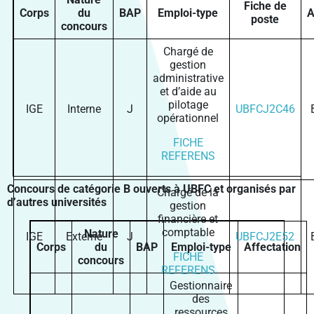
Fiche de
Corps
du
BAP
Emploi-type
A
poste
concours
Chargé de
gestion
administrative
et d’aide au
pilotage
IGE
Interne
J
UBFCJ2C46
opérationnel
FICHE
REFERENS
Concours de catégorie B ouverts à UBFC et organisés par
Chargé de la
d’autres universités
gestion
financière et
comptable
Nature
IGE
Externe
J
UBFCJ2E52
Corps
du
BAP
Emploi-type
Affectation
FICHE
concours
REFERENS
Gestionnaire
des
ressources