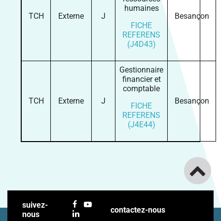
humaines
TCH
Externe
J
Besançon
FICHE
REFERENS
(J4D43)
Gestionnaire
financier et
comptable
TCH
Externe
J
Besançon
FICHE
REFERENS
(J4E44)
suivez-
contactez-nous
nous