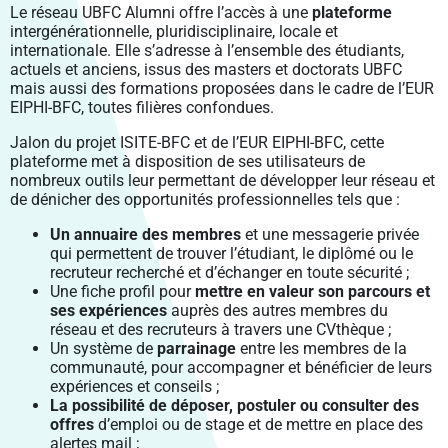
VIE PRATIQUE
PÔLE SHS
LABEX LIPSTIC
SANTÉ PUBLIQUE BFC
Le réseau UBFC Alumni offre l’accès à une
PROJETS INTÉGRÉS
plateforme
RECRUTEMENT DES ÉTABLISSEMENTS MEMBRES
VENIR À UBFC
FORMATION CONTINUE
ENVIRONNEMENTS-SANTÉ
intergénérationnelle, pluridisciplinaire, locale et
CROUS BOURGOGNE – FRANCHE-COMTÉ
PÔLE DGEP
NCU RITM–BFC
PRODUCTIONS
FELLOWS
internationale. Elle s’adresse à l’ensemble des étudiants,
PARTIR À L’ÉTRANGER
ENTREPRENEURIAT
CARNOT-PASTEUR
actuels et anciens, issus des masters et doctorats UBFC
SIGNALER UNE SITUATION D’URGENCE
PÔLE SV2TEA
PLATEFORME SMARTLIGHT
SCIENCE OUVERTE
CHARTE DE SIGNATURE SCIENTIFIQUE
MASTERS ISITE-BFC
CONTACTS
mais aussi des formations proposées dans le cadre de l’EUR
INSERTION PROFESSIONNELLE
SCIENCES POUR L’INGÉNIEUR ET MICROTECHNIQUES
ENTREPRENEURIAT ÉTUDIANT : PEPITE-BFC
CONSTRUIRE LA VIE ÉTUDIANTE 2024-2029
EIPHI-BFC, toutes filières confondues.
POLYTECHNICUM
CALHIPSO
SCIENCE AVEC ET POUR LA SOCIÉTÉ
PUBLICATIONS SCIENTIFIQUES
OUVERTURE DES DONNÉES DE LA RECHERCHE :
COLLOQUE SCIENTIFIQUE ISITE-BFC
DROIT, GESTION, SCIENCES ÉCONOMIQUES ET POLITIQUES
ENTREPRENEURIAT ET DOCTORAT
DOCTORAT ET CARRIÈRE PROFESSIONNELLE
DAT@UBFC
Jalon du projet ISITE-BFC et de l’EUR EIPHI-BFC, cette
HARMI
VALORISATION
PRIX ET DISTINCTIONS
LETTRES, COMMUNICATION, LANGUES, ART
RÉSEAU UBFC ALUMNI
plateforme met à disposition de ses utilisateurs de
PROSPECTIVES
nombreux outils leur permettant de développer leur réseau et
PORTRAITS DE CHERCHEURS
SOCIÉTÉS, ESPACE, PRATIQUES, TEMPS
de dénicher des opportunités professionnelles tels que :
PROJETS EUROPÉENS
Un annuaire des membres
et une messagerie privée
PROJETS FEDER
qui permettent de trouver l’étudiant, le diplômé ou le
recruteur recherché et d’échanger en toute sécurité ;
Une fiche profil pour
mettre en valeur son parcours et
ses expériences
auprès des autres membres du
réseau et des recruteurs à travers une CVthèque ;
Un système de
parrainage
entre les membres de la
communauté, pour accompagner et bénéficier de leurs
expériences et conseils ;
La possibilité de déposer, postuler ou consulter des
offres
d’emploi ou de stage et de mettre en place des
alertes mail ;