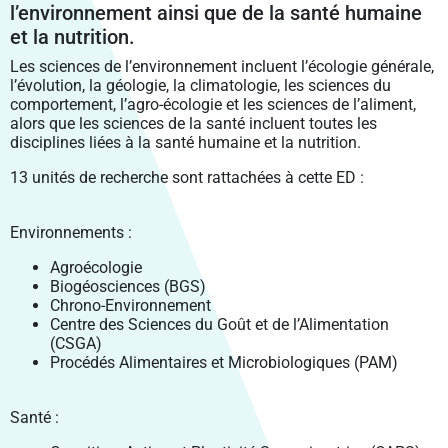
VIE PRATIQUE
PÔLE SHS
LABEX LIPSTIC
l’environnement ainsi que de la santé humaine
SANTÉ PUBLIQUE BFC
PROJETS INTÉGRÉS
RECRUTEMENT DES ÉTABLISSEMENTS MEMBRES
VENIR À UBFC
FORMATION CONTINUE
ENVIRONNEMENTS-SANTÉ
et la nutrition.
CROUS BOURGOGNE – FRANCHE-COMTÉ
PÔLE DGEP
NCU RITM–BFC
PRODUCTIONS
FELLOWS
PARTIR À L’ÉTRANGER
ENTREPRENEURIAT
CARNOT-PASTEUR
Les sciences de l’environnement incluent l’écologie générale,
SIGNALER UNE SITUATION D’URGENCE
PÔLE SV2TEA
PLATEFORME SMARTLIGHT
SCIENCE OUVERTE
CHARTE DE SIGNATURE SCIENTIFIQUE
MASTERS ISITE-BFC
CONTACTS
l’évolution, la géologie, la climatologie, les sciences du
INSERTION PROFESSIONNELLE
SCIENCES POUR L’INGÉNIEUR ET MICROTECHNIQUES
ENTREPRENEURIAT ÉTUDIANT : PEPITE-BFC
comportement, l’agro-écologie et les sciences de l’aliment,
CONSTRUIRE LA VIE ÉTUDIANTE 2024-2029
POLYTECHNICUM
CALHIPSO
SCIENCE AVEC ET POUR LA SOCIÉTÉ
PUBLICATIONS SCIENTIFIQUES
OUVERTURE DES DONNÉES DE LA RECHERCHE :
COLLOQUE SCIENTIFIQUE ISITE-BFC
alors que les sciences de la santé incluent toutes les
DROIT, GESTION, SCIENCES ÉCONOMIQUES ET POLITIQUES
ENTREPRENEURIAT ET DOCTORAT
DOCTORAT ET CARRIÈRE PROFESSIONNELLE
DAT@UBFC
disciplines liées à la santé humaine et la nutrition.
HARMI
VALORISATION
PRIX ET DISTINCTIONS
LETTRES, COMMUNICATION, LANGUES, ART
RÉSEAU UBFC ALUMNI
13 unités de recherche sont rattachées à cette ED :
PROSPECTIVES
PORTRAITS DE CHERCHEURS
SOCIÉTÉS, ESPACE, PRATIQUES, TEMPS
PROJETS EUROPÉENS
Environnements :
PROJETS FEDER
Agroécologie
Biogéosciences (BGS)
Chrono-Environnement
Centre des Sciences du Goût et de l’Alimentation
(CSGA)
Procédés Alimentaires et Microbiologiques (PAM)
Santé :