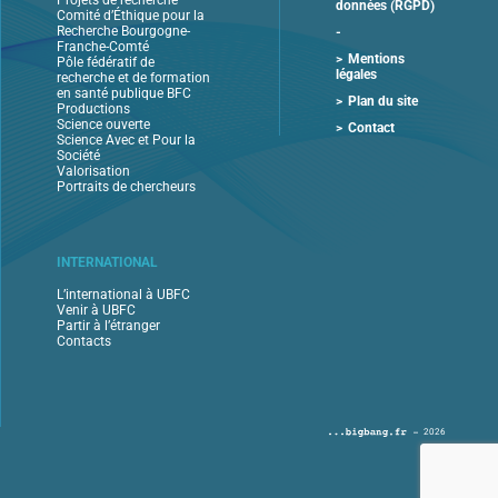
Projets de recherche
données (RGPD)
Comité d’Éthique pour la
Recherche Bourgogne-
Franche-Comté
Mentions
Pôle fédératif de
légales
recherche et de formation
en santé publique BFC
Plan du site
Productions
Science ouverte
Contact
Science Avec et Pour la
Société
Valorisation
Portraits de chercheurs
INTERNATIONAL
L’international à UBFC
Venir à UBFC
Partir à l’étranger
Contacts
2026