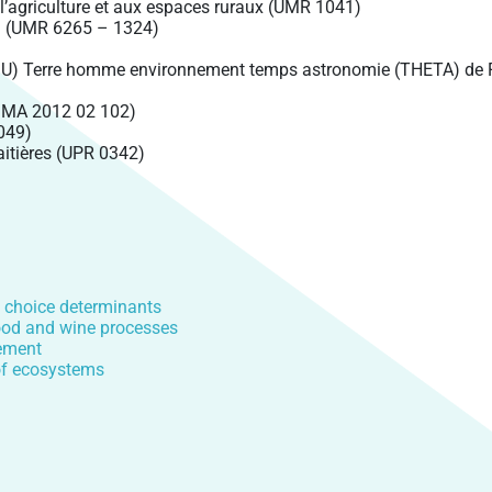
l’agriculture et aux espaces ruraux (UMR 1041)
on (UMR 6265 – 1324)
(OSU) Terre homme environnement temps astronomie (THETA) d
R MA 2012 02 102)
049)
aitières (UPR 0342)
 choice determinants
ood and wine processes
ement
f ecosystems