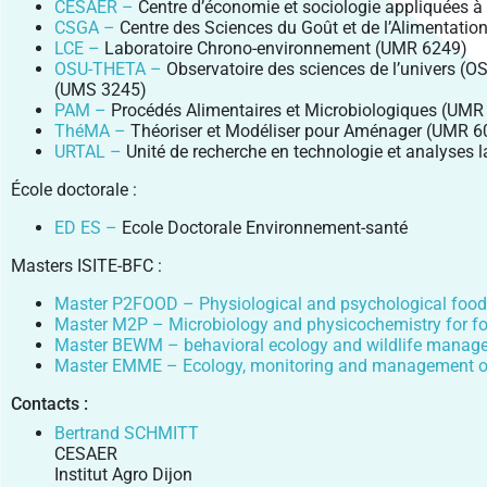
CESAER –
Centre d’économie et sociologie appliquées à 
CSGA –
Centre des Sciences du Goût et de l’Alimentati
LCE –
Laboratoire Chrono-environnement (UMR 6249)
OSU-THETA –
Observatoire des sciences de l’univers 
(UMS 3245)
PAM –
Procédés Alimentaires et Microbiologiques (UM
ThéMA –
Théoriser et Modéliser pour Aménager (UMR 6
URTAL –
Unité de recherche en technologie et analyses l
École doctorale :
ED ES –
Ecole Doctorale Environnement-santé
Masters ISITE-BFC :
Master P2FOOD – Physiological and psychological food
Master M2P – Microbiology and physicochemistry for f
Master BEWM – behavioral ecology and wildlife manag
Master EMME – Ecology, monitoring and management o
Contacts :
Bertrand SCHMITT
CESAER
Institut Agro Dijon