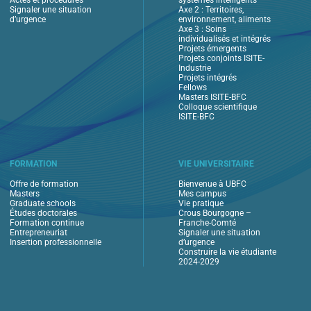
Actes et procédures
systèmes intelligents
Signaler une situation
Axe 2 : Territoires,
d’urgence
environnement, aliments
Axe 3 : Soins
individualisés et intégrés
Projets émergents
Projets conjoints ISITE-
Industrie
Projets intégrés
Fellows
Masters ISITE-BFC
Colloque scientifique
ISITE-BFC
FORMATION
VIE UNIVERSITAIRE
Offre de formation
Bienvenue à UBFC
Masters
Mes campus
Graduate schools
Vie pratique
Études doctorales
Crous Bourgogne –
Formation continue
Franche-Comté
Entrepreneuriat
Signaler une situation
Insertion professionnelle
d’urgence
Construire la vie étudiante
2024-2029