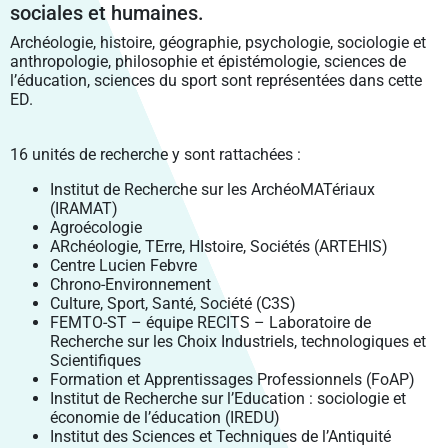
VIE PRATIQUE
PÔLE SHS
LABEX LIPSTIC
sociales et humaines.
SANTÉ PUBLIQUE BFC
PROJETS INTÉGRÉS
RECRUTEMENT DES ÉTABLISSEMENTS MEMBRES
VENIR À UBFC
FORMATION CONTINUE
ENVIRONNEMENTS-SANTÉ
CROUS BOURGOGNE – FRANCHE-COMTÉ
Archéologie, histoire, géographie, psychologie, sociologie et
PÔLE DGEP
NCU RITM–BFC
PRODUCTIONS
FELLOWS
PARTIR À L’ÉTRANGER
ENTREPRENEURIAT
CARNOT-PASTEUR
anthropologie, philosophie et épistémologie, sciences de
SIGNALER UNE SITUATION D’URGENCE
PÔLE SV2TEA
PLATEFORME SMARTLIGHT
SCIENCE OUVERTE
CHARTE DE SIGNATURE SCIENTIFIQUE
l’éducation, sciences du sport sont représentées dans cette
MASTERS ISITE-BFC
CONTACTS
INSERTION PROFESSIONNELLE
SCIENCES POUR L’INGÉNIEUR ET MICROTECHNIQUES
ENTREPRENEURIAT ÉTUDIANT : PEPITE-BFC
ED.
CONSTRUIRE LA VIE ÉTUDIANTE 2024-2029
POLYTECHNICUM
CALHIPSO
SCIENCE AVEC ET POUR LA SOCIÉTÉ
PUBLICATIONS SCIENTIFIQUES
OUVERTURE DES DONNÉES DE LA RECHERCHE :
COLLOQUE SCIENTIFIQUE ISITE-BFC
DROIT, GESTION, SCIENCES ÉCONOMIQUES ET POLITIQUES
ENTREPRENEURIAT ET DOCTORAT
DOCTORAT ET CARRIÈRE PROFESSIONNELLE
DAT@UBFC
HARMI
VALORISATION
PRIX ET DISTINCTIONS
16 unités de recherche y sont rattachées :
LETTRES, COMMUNICATION, LANGUES, ART
RÉSEAU UBFC ALUMNI
PROSPECTIVES
PORTRAITS DE CHERCHEURS
Institut de Recherche sur les ArchéoMATériaux
SOCIÉTÉS, ESPACE, PRATIQUES, TEMPS
(IRAMAT)
PROJETS EUROPÉENS
Agroécologie
PROJETS FEDER
ARchéologie, TErre, HIstoire, Sociétés (ARTEHIS)
Centre Lucien Febvre
Chrono-Environnement
Culture, Sport, Santé, Société (C3S)
FEMTO-ST – équipe RECITS – Laboratoire de
Recherche sur les Choix Industriels, technologiques et
Scientifiques
Formation et Apprentissages Professionnels (FoAP)
Institut de Recherche sur l’Education : sociologie et
économie de l’éducation (IREDU)
Institut des Sciences et Techniques de l’Antiquité