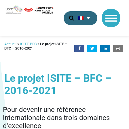
UBFC
Accueil
»
ISITE-BFC
»
Le projet ISITE –
BFC – 2016-2021
À PROPOS D’UBFC
ISITE – BFC 2016-2021
GOUVERNANCE
PRÉSENTATION
LE PROJET ISITE – BFC
RECHERCHE
RESSOURCES HUMAINES
PARTENAIRES
L’ÉQUIPE DIRIGEANTE
Le projet ISITE – BFC –
AXE 1 : MATÉRIAUX AVANCÉS, ONDES ET SYSTÈMES
CARTOGRAPHIE DES LABORATOIRES
INTELLIGENTS
ACTES ET PROCÉDURES
DOCUMENTS DE RÉFÉRENCE
INSTANCES
ANNUAIRE
FORMATION
2016-2021
PÔLES THÉMATIQUES
SCIENCES EXPERTISE
AXE 2 : TERRITOIRES, ENVIRONNEMENT, ALIMENTS
SIGNALER UNE SITUATION D’URGENCE
ORGANIGRAMME
FORMULAIRES ET PROCÉDURES
CONSEIL D’ADMINISTRATION
OFFRE DE FORMATION
VIE UNIVERSITAIRE
PROJETS DE RECHERCHE
PÔLE SFAT
AXE 3 : SOINS INDIVIDUALISÉS ET INTÉGRÉS
RECRUTEMENT
MARCHÉS ET APPELS D’OFFRES
CONSEIL ACADÉMIQUE
MASTERS
Pour devenir une référence
BIENVENUE À UBFC
COMITÉ D’ÉTHIQUE POUR LA RECHERCHE BOURGOGNE-
PÔLE SCS
ISITE – BFC
INTERNATIONAL
PROJETS ÉMERGENTS
DOCUMENTS RÈGLEMENTAIRES
ACTES ADMINISTRATIFS
CONSEIL DES MEMBRES
CONCOURS ITRF 2023
GRADUATE SCHOOLS
internationale dans trois domaines
FRANCHE-COMTÉ
MES CAMPUS
PÔLE LLC
UBFC INTEGRATE
PROJETS CONJOINTS ISITE-INDUSTRIE
CONGRÈS
RECRUTEMENT UBFC
L’INTERNATIONAL À UBFC
d’excellence
ÉTUDES DOCTORALES
PÔLE FÉDÉRATIF DE RECHERCHE ET DE FORMATION EN
CHERCHEUR
ÉTUDIANT
ENTREPRISE