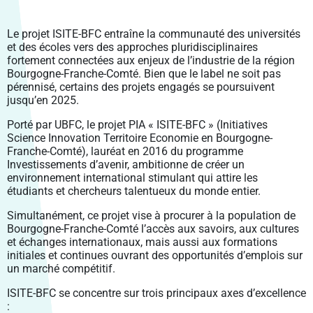
VIE PRATIQUE
PÔLE SHS
LABEX LIPSTIC
SANTÉ PUBLIQUE BFC
PROJETS INTÉGRÉS
RECRUTEMENT DES ÉTABLISSEMENTS MEMBRES
VENIR À UBFC
FORMATION CONTINUE
ENVIRONNEMENTS-SANTÉ
CROUS BOURGOGNE – FRANCHE-COMTÉ
PÔLE DGEP
NCU RITM–BFC
PRODUCTIONS
FELLOWS
Le projet ISITE-BFC entraîne la communauté des universités
PARTIR À L’ÉTRANGER
ENTREPRENEURIAT
CARNOT-PASTEUR
et des écoles vers des approches pluridisciplinaires
SIGNALER UNE SITUATION D’URGENCE
PÔLE SV2TEA
PLATEFORME SMARTLIGHT
SCIENCE OUVERTE
CHARTE DE SIGNATURE SCIENTIFIQUE
MASTERS ISITE-BFC
CONTACTS
fortement connectées aux enjeux de l’industrie de la région
INSERTION PROFESSIONNELLE
SCIENCES POUR L’INGÉNIEUR ET MICROTECHNIQUES
ENTREPRENEURIAT ÉTUDIANT : PEPITE-BFC
CONSTRUIRE LA VIE ÉTUDIANTE 2024-2029
Bourgogne-Franche-Comté. Bien que le label ne soit pas
POLYTECHNICUM
CALHIPSO
SCIENCE AVEC ET POUR LA SOCIÉTÉ
PUBLICATIONS SCIENTIFIQUES
OUVERTURE DES DONNÉES DE LA RECHERCHE :
COLLOQUE SCIENTIFIQUE ISITE-BFC
pérennisé, certains des projets engagés se poursuivent
DROIT, GESTION, SCIENCES ÉCONOMIQUES ET POLITIQUES
ENTREPRENEURIAT ET DOCTORAT
DOCTORAT ET CARRIÈRE PROFESSIONNELLE
DAT@UBFC
jusqu’en 2025.
HARMI
VALORISATION
PRIX ET DISTINCTIONS
LETTRES, COMMUNICATION, LANGUES, ART
RÉSEAU UBFC ALUMNI
Porté par UBFC, le projet PIA « ISITE-BFC » (Initiatives
PROSPECTIVES
PORTRAITS DE CHERCHEURS
SOCIÉTÉS, ESPACE, PRATIQUES, TEMPS
Science Innovation Territoire Economie en Bourgogne-
PROJETS EUROPÉENS
Franche-Comté), lauréat en 2016 du programme
Investissements d’avenir, ambitionne de créer un
PROJETS FEDER
environnement international stimulant qui attire les
étudiants et chercheurs talentueux du monde entier.
Simultanément, ce projet vise à procurer à la population de
Bourgogne-Franche-Comté l’accès aux savoirs, aux cultures
et échanges internationaux, mais aussi aux formations
initiales et continues ouvrant des opportunités d’emplois sur
un marché compétitif.
ISITE-BFC se concentre sur trois principaux axes d’excellence
: