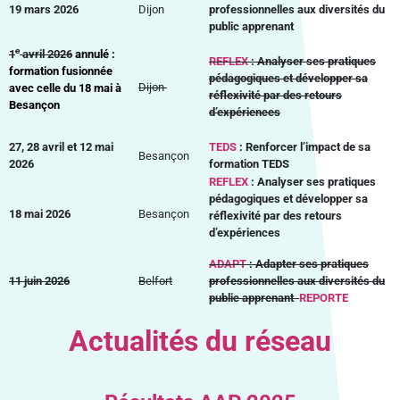
19 mars 2026
Dijon
professionnelles aux diversités du
public apprenant
e
1
avril 2026
annulé :
REFLEX
: Analyser ses pratiques
f
ormation fusionnée
pédagogiques et développer sa
Dijon
avec celle du 18 mai à
réflexivité par des retours
Besançon
d’expériences
27, 28 avril et 12 mai
TEDS
: Renforcer l’impact de sa
Besançon
2026
formation TEDS
REFLEX
: Analyser ses pratiques
pédagogiques et développer sa
18 mai 2026
Besançon
réflexivité par des retours
d’expériences
ADAPT
: Adapter ses pratiques
11 juin 2026
Belfort
professionnelles aux diversités du
public apprenant
REPORTE
Actualités du réseau