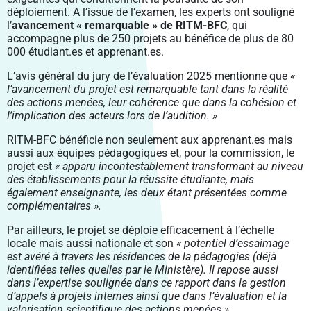
déploiement. A l’issue de l’examen, les experts ont souligné
l’
avancement « remarquable » de RITM-BFC
, qui
accompagne plus de 250 projets au bénéfice de plus de 80
000 étudiant.es
et apprenant.es.
L’avis général du jury de l’évaluation 2025 mentionne que
«
l’avancement du projet est remarquable tant dans la réalité
des
actions menées, leur cohérence que dans la cohésion et
l’implication des acteurs lors de l’audition. »
RITM-BFC bénéficie
non seulement aux apprenant.es mais
aussi aux équipes pédagogiques et, pour la commission, le
projet est
« apparu
incontestablement transformant au niveau
des établissements pour la réussite étudiante, mais
également enseignante,
les deux étant présentées comme
complémentaires ».
Par ailleurs, le projet se déploie efficacement à l’échelle
locale mais
aussi nationale et son
« potentiel d’essaimage
est avéré à travers les résidences de la pédagogies (déjà
identifiées telles
quelles par le Ministère). Il repose aussi
dans l’expertise soulignée dans ce rapport dans la gestion
d’appels à projets
internes ainsi que dans l’évaluation et la
valorisation scientifique des actions menées ».