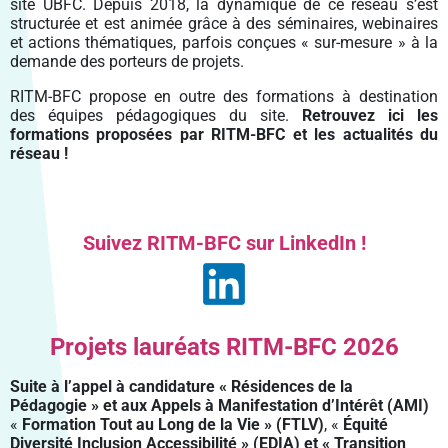
VIE PRATIQUE
site UBFC. Depuis 2018, la dynamique de ce réseau s’est
PÔLE SHS
LABEX LIPSTIC
SANTÉ PUBLIQUE BFC
PROJETS INTÉGRÉS
RECRUTEMENT DES ÉTABLISSEMENTS MEMBRES
VENIR À UBFC
FORMATION CONTINUE
ENVIRONNEMENTS-SANTÉ
structurée et est animée grâce à des séminaires, webinaires
CROUS BOURGOGNE – FRANCHE-COMTÉ
et actions thématiques, parfois conçues « sur-mesure » à la
PÔLE DGEP
NCU RITM–BFC
PRODUCTIONS
FELLOWS
PARTIR À L’ÉTRANGER
ENTREPRENEURIAT
CARNOT-PASTEUR
demande des porteurs de projets.
SIGNALER UNE SITUATION D’URGENCE
PÔLE SV2TEA
PLATEFORME SMARTLIGHT
SCIENCE OUVERTE
CHARTE DE SIGNATURE SCIENTIFIQUE
MASTERS ISITE-BFC
CONTACTS
INSERTION PROFESSIONNELLE
SCIENCES POUR L’INGÉNIEUR ET MICROTECHNIQUES
ENTREPRENEURIAT ÉTUDIANT : PEPITE-BFC
RITM-BFC propose en outre des formations à destination
CONSTRUIRE LA VIE ÉTUDIANTE 2024-2029
POLYTECHNICUM
CALHIPSO
SCIENCE AVEC ET POUR LA SOCIÉTÉ
PUBLICATIONS SCIENTIFIQUES
OUVERTURE DES DONNÉES DE LA RECHERCHE :
COLLOQUE SCIENTIFIQUE ISITE-BFC
des équipes pédagogiques du site.
Retrouvez ici les
DROIT, GESTION, SCIENCES ÉCONOMIQUES ET POLITIQUES
ENTREPRENEURIAT ET DOCTORAT
DOCTORAT ET CARRIÈRE PROFESSIONNELLE
DAT@UBFC
formations proposées par RITM-BFC et les actualités du
HARMI
VALORISATION
PRIX ET DISTINCTIONS
réseau !
LETTRES, COMMUNICATION, LANGUES, ART
RÉSEAU UBFC ALUMNI
PROSPECTIVES
PORTRAITS DE CHERCHEURS
SOCIÉTÉS, ESPACE, PRATIQUES, TEMPS
PROJETS EUROPÉENS
Suivez RITM-BFC sur LinkedIn !
PROJETS FEDER
Projets lauréats RITM-BFC 2026
Suite à l’appel à candidature « Résidences de la
Pédagogie » et aux Appels à Manifestation d’Intérêt (AMI)
«
Formation Tout au Long de la Vie » (FTLV)
, «
Équité
Diversité Inclusion Accessibilité » (EDIA) et « Transition