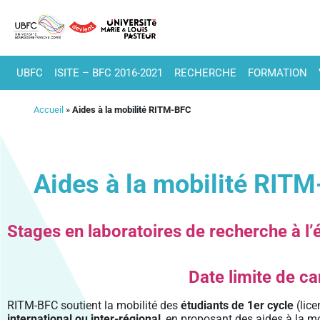
UBFC
ISITE – BFC 2016-2021
RECHERCHE
FORMATION
Accueil
»
Aides à la mobilité RITM-BFC
Aides à la mobilité RIT
Stages en laboratoires de recherche à l’é
Date limite de ca
RITM-BFC soutient la mobilité des
étudiants de 1er cycle
(lice
international ou inter-régional
, en proposant des aides à la m