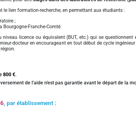
t le lien formation-recherche, en permettant aux étudiants :
atoire ;
e la Bourgogne-Franche-Comté.
u niveau licence ou équivalent (BUT, etc.) qui se questionnent e
énieur-docteur en encourageant en tout début de cycle ingénieur
 région.
de
800 €
.
ersement de l’aide n’est pas garantie avant le départ de la mobil
26
,
par établissement :