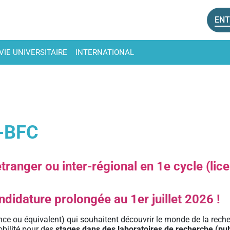
ENT
VIE UNIVERSITAIRE
INTERNATIONAL
M-BFC
tranger ou inter-régional en 1e cycle (lic
ndidature prolongée au 1er juillet 2026 !
nce ou équivalent) qui souhaitent découvrir le monde de la rech
obilité pour des
stages dans des laboratoires de recherche (pub