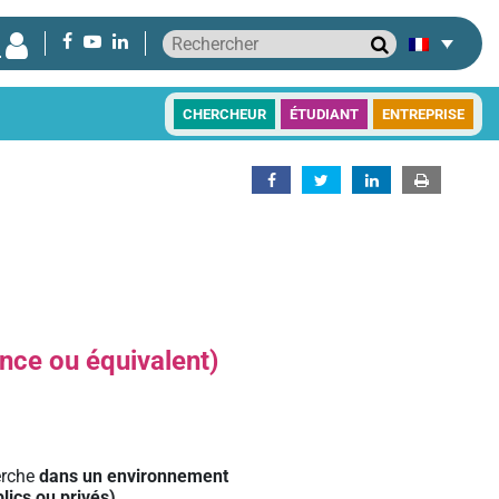
CHERCHEUR
ÉTUDIANT
ENTREPRISE
ence ou équivalent)
erche
dans un environnement
lics ou privés).