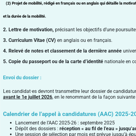
(2) Projet de mobilité, rédigé en français ou en anglais qui détaille la motivatio
et la durée de la mobilité.
2. Lettre de motivation,
précisant les objectifs d’une poursuit
3. Curriculum Vitae (CV)
en anglais ou en français.
4. Relevé de notes et classement de la dernière année
univer
5. Copie du passeport ou de la carte d’identité
nationale en co
Envoi du dossier :
Les candidat·es devront transmettre leur dossier de candidat
avant le 1e juillet 2026
,
en le renommant de la façon suivante
Calendrier de l’appel à candidatures (AAC) 2025-2
Lancement de l’AAC 2025-26 : septembre 2025
Dépôt des dossiers :
réception « au fil de l’eau » jusqu’a
Une session de sélection par mois est prévue jusqu’à ép