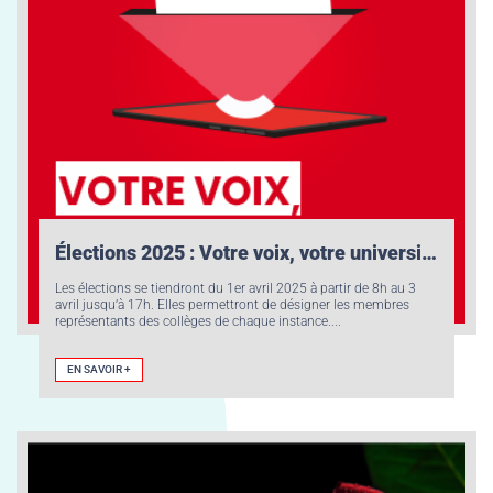
Élections 2025 : Votre voix, votre université
Les élections se tiendront du 1er avril 2025 à partir de 8h au 3
avril jusqu’à 17h. Elles permettront de désigner les membres
représentants des collèges de chaque instance....
EN SAVOIR +