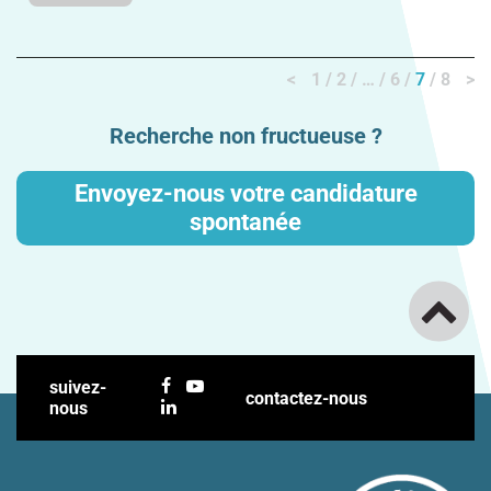
<
1
2
…
6
7
8
>
Recherche non fructueuse ?
Envoyez-nous votre candidature
spontanée
suivez-
contactez-nous
nous