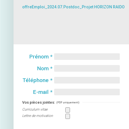
offreEmploi_2024.07.Postdoc_Projet HORIZON RAIDO
Prénom
*
Nom
*
Téléphone
*
E-mail
*
Vos pièces jointes:
(PDF uniquement)
Curriculum vitae
Lettre de motivation